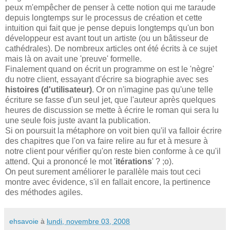
peux m'empêcher de penser à cette notion qui me taraude
depuis longtemps sur le processus de création et cette
intuition qui fait que je pense depuis longtemps qu'un bon
développeur est avant tout un artiste (ou un bâtisseur de
cathédrales). De nombreux articles ont été écrits à ce sujet
mais là on avait une 'preuve' formelle.
Finalement quand on écrit un programme on est le 'nègre'
du notre client, essayant d'écrire sa biographie avec ses
histoires (d'utilisateur)
. Or on n'imagine pas qu'une telle
écriture se fasse d'un seul jet, que l'auteur après quelques
heures de discussion se mette à écrire le roman qui sera lu
une seule fois juste avant la publication.
Si on poursuit la métaphore on voit bien qu'il va falloir écrire
des chapitres que l'on va faire relire au fur et à mesure à
notre client pour vérifier qu'on reste bien conforme à ce qu'il
attend. Qui a prononcé le mot '
itérations
' ? ;o).
On peut surement améliorer le parallèle mais tout ceci
montre avec évidence, s'il en fallait encore, la pertinence
des méthodes agiles.
ehsavoie
à
lundi, novembre 03, 2008