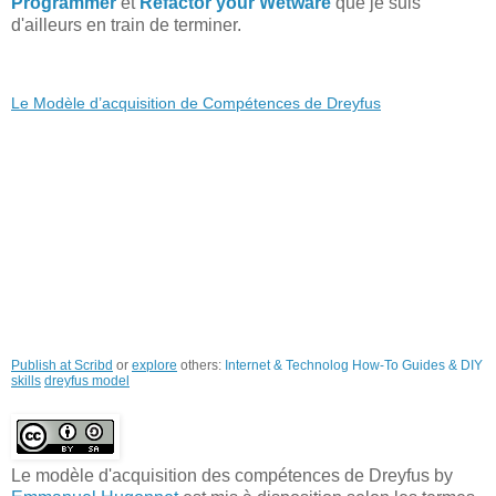
Programmer
et
Refactor your Wetware
que je suis
d'ailleurs en train de terminer.
Le Modèle d’acquisition de Compétences de Dreyfus
Publish at Scribd
or
explore
others:
Internet & Technolog
How-To Guides & DIY
skills
dreyfus model
Le modèle d'acquisition des compétences de Dreyfus
by